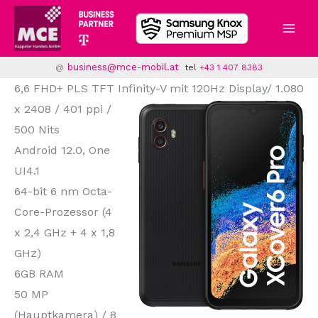
Zum
Inhalt
springen
business@mce-mobil.at
@
tel
+43 1 407 8383
6,6 FHD+ PLS TFT Infinity-V mit
120Hz Display/ 1.080
x 2408 / 401 ppi /
500 Nits
Android 12.0, One
UI4.1
64-bit 6 nm Octa-
Core-Prozessor (4
x 2,4 GHz + 4 x 1,8
GHz)
6GB RAM
50 MP
(Hauptkamera) / 8