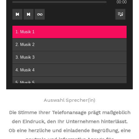
00:00
1. Musik 1
2. Musik 2
3. Musik 3
4. Musik 4
5. Musik 5
6. Musik 6
Auswahl Sprecher(in)
7. Musik 7
Die Stimme Ihrer Telefonansage prägt maßgeblich
den Eindruck, den Ihr Unternehmen hinterlässt.
8. Musik 8
Ob eine herzliche und einladende Begrüßung, eine
9. Musik 9