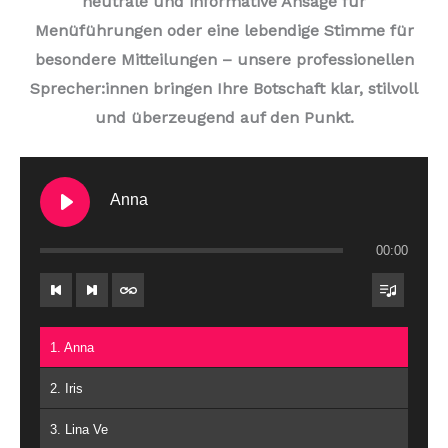
neutrale und informative Ansage für
10. Musik 10
Menüführungen oder eine lebendige Stimme für
besondere Mitteilungen – unsere professionellen
Sprecher:innen bringen Ihre Botschaft klar, stilvoll
und überzeugend auf den Punkt.
Anna
00:00
1. Anna
2. Iris
3. Lina Ve